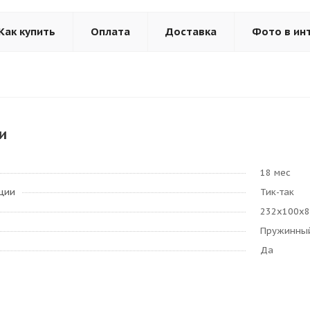
Как купить
Оплата
Доставка
Фото в ин
и
18 мес
ции
Тик-так
232х100х8
Пружинный 
Да