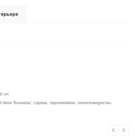
терьере
0 см
блок "Боннель", сорель, термовойлок, пенополиуретан.