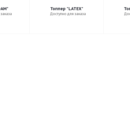
OAM"
Топпер "LATEX"
То
 заказа
Доступно для заказа
Дос