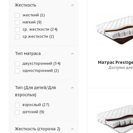
Жесткость
жесткий (
1
)
мягкий (
9
)
ср. жесткости (
24
)
ср.жесткости (
2
)
Тип матраса
Матрас Prestig
двухсторонний (
34
)
Доступно для
односторонний (
2
)
Тип (Для детей/Для
взрослых)
взрослый (
27
)
детский (
9
)
Жесткость (сторона 2)