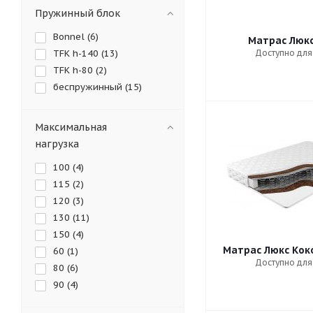
Пружинный блок
Bonnel (
6
)
Матрас Люкс
Доступно для
TFK h-140 (
13
)
TFK h-80 (
2
)
беспружинный (
15
)
Максимальная
нагрузка
100 (
4
)
115 (
2
)
120 (
3
)
130 (
11
)
150 (
4
)
Матрас Люкс Кок
60 (
1
)
Доступно для
80 (
6
)
90 (
4
)