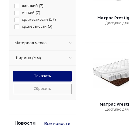
жесткий (
7
)
мягкий (
7
)
Матрас Prestig
ср. жесткости (
17
)
Доступно для
ср.жесткости (
3
)
Материал чехла
Ширина (мм)
Сбросить
Матрас Presti
Доступно для
Новости
Все новости