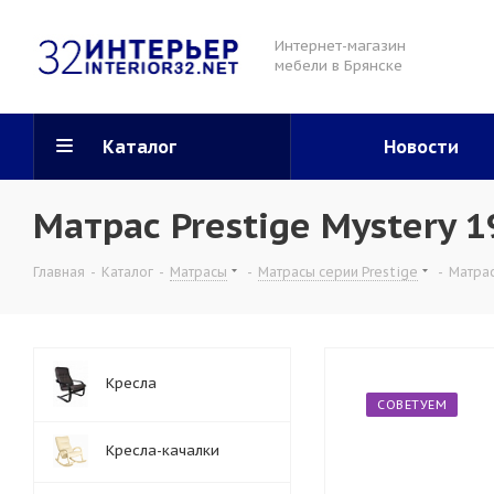
Интернет-магазин
мебели в Брянске
Каталог
Новости
Матрас Prestige Mystery 
Главная
-
Каталог
-
Матрасы
-
Матрасы серии Prestige
-
Матрас
Кресла
СОВЕТУЕМ
Кресла-качалки