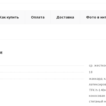
Как купить
Оплата
Доставка
Фото в ин
и
ср. жестко
18
жаккард хл
латексиро
TFK h-140м
кокосовая 
стеганый н