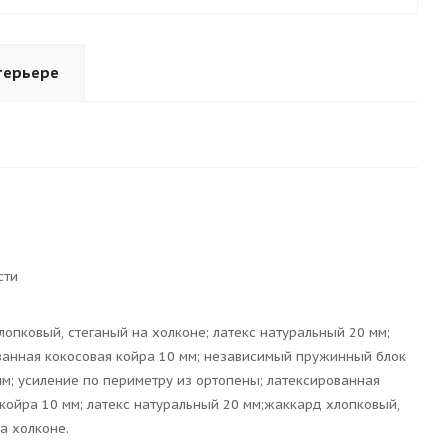
терьере
сти
опковый, стеганый на холконе; латекс натуральный 20 мм;
ванная кокосовая койра 10 мм; независимый пружинный блок
м; усиление по периметру из ортопены; латексированная
койра 10 мм; латекс натуральный 20 мм;жаккард хлопковый,
а холконе.