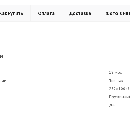
Как купить
Оплата
Доставка
Фото в ин
и
18 мес
ции
Тик-так
232х100х8
Пружинный 
Да