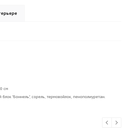
терьере
0 см
блок "Боннель", сорель, термовойлок, пенополиуретан.