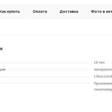
Как купить
Оплата
Доставка
Фото в ин
и
18 мес
ции
Аккордеон
138х110х9
Пружинный 
пенополиу