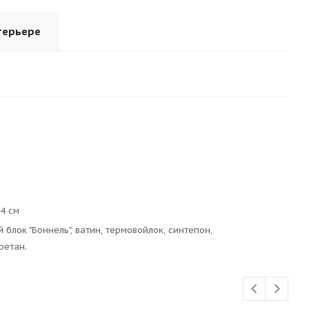
терьере
4 см
блок "Боннель", ватин, термовойлок, синтепон,
ретан.