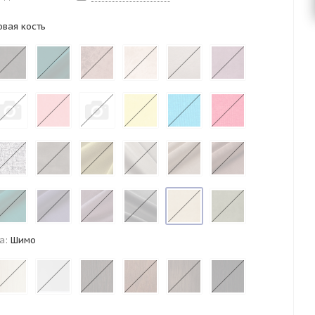
вая кость
а:
Шимо