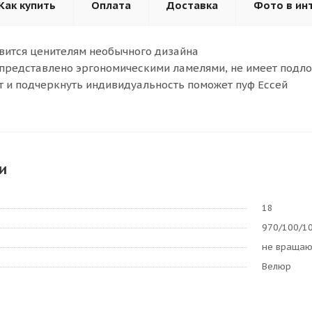
Как купить
Оплата
Доставка
Фото в ин
вится ценителям необычного дизайна
представлено эргономическими ламелями, не имеет подл
 и подчеркнуть индивидуальность поможет пуф Ессей
и
18
970/100/1
не враща
Велюр