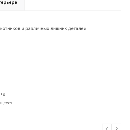
терьере
окотников и различных лишних деталей
030
ющееся