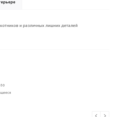
терьере
окотников и различных лишних деталей
030
ющееся