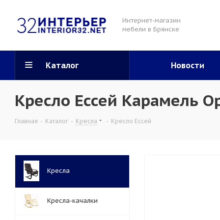
Интернет-магазин
мебели в Брянске
Каталог
Новости
Кресло Ессей Карамель О
Главная
-
Каталог
-
Кресла
-
Кресло Ессей
Кресла
Кресла-качалки