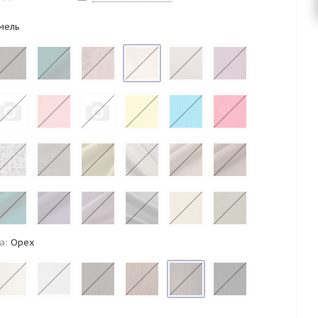
мель
а:
Орех