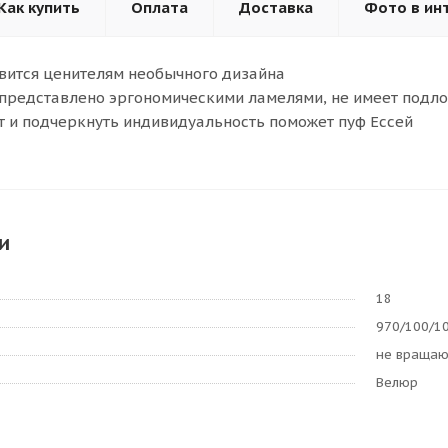
Как купить
Оплата
Доставка
Фото в ин
вится ценителям необычного дизайна
представлено эргономическими ламелями, не имеет подл
 и подчеркнуть индивидуальность поможет пуф Ессей
и
18
970/100/1
не враща
Велюр