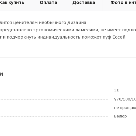
Как купить
Оплата
Доставка
Фото в ин
вится ценителям необычного дизайна
представлено эргономическими ламелями, не имеет подл
 и подчеркнуть индивидуальность поможет пуф Ессей
и
18
970/100/1
не враща
Велюр