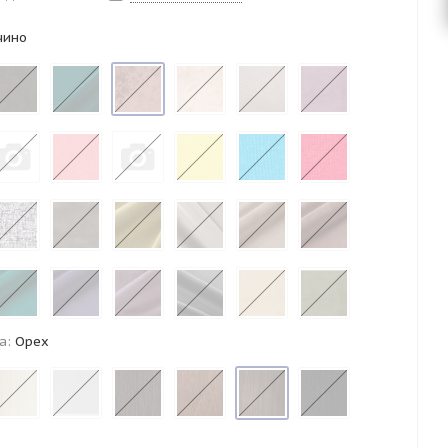
чино
а:
Орех