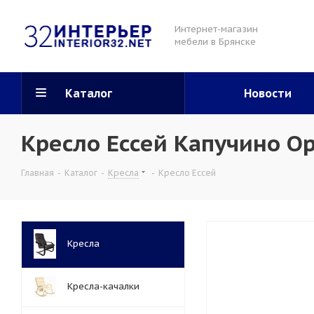
Интернет-магазин
мебели в Брянске
Каталог
Новости
Кресло Ессей Капучино О
Главная
-
Каталог
-
Кресла
-
Кресло Ессей
Кресла
Кресла-качалки