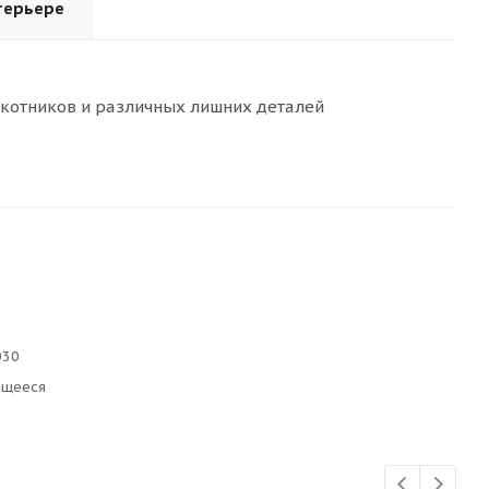
терьере
окотников и различных лишних деталей
030
ющееся