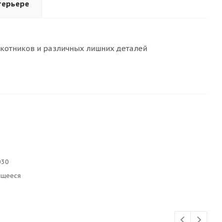
терьере
окотников и различных лишних деталей
030
ющееся