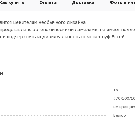
Как купить
Оплата
Доставка
Фото в ин
вится ценителям необычного дизайна
представлено эргономическими ламелями, не имеет подл
 и подчеркнуть индивидуальность поможет пуф Ессей
и
18
970/100/1
не враща
Велюр