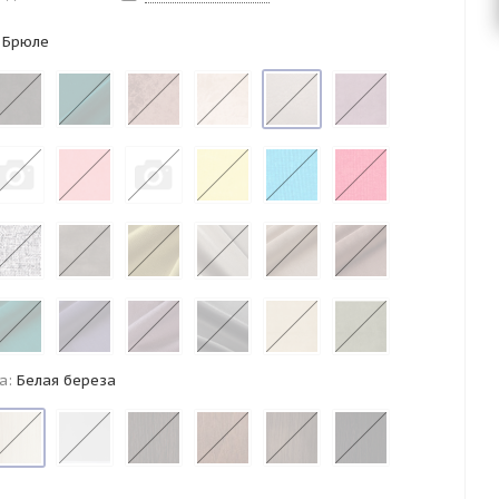
 Брюле
а:
Белая береза