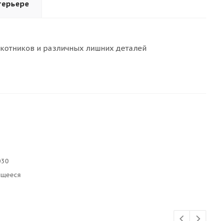
терьере
окотников и различных лишних деталей
030
ющееся