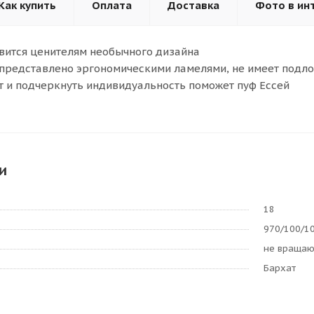
Как купить
Оплата
Доставка
Фото в ин
вится ценителям необычного дизайна
представлено эргономическими ламелями, не имеет подл
 и подчеркнуть индивидуальность поможет пуф Ессей
и
18
970/100/1
не враща
Бархат