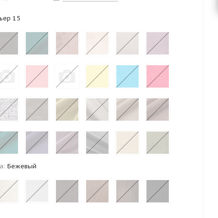
ьер 15
а:
Бежевый