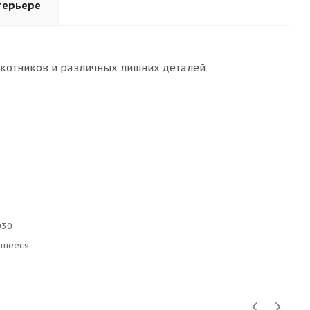
терьере
окотников и различных лишних деталей
030
ющееся