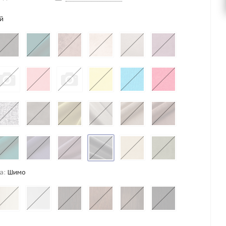
й
а:
Шимо