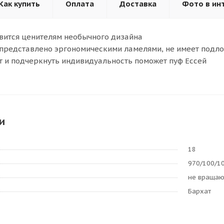
Как купить
Оплата
Доставка
Фото в ин
вится ценителям необычного дизайна
представлено эргономическими ламелями, не имеет подл
 и подчеркнуть индивидуальность поможет пуф Ессей
и
18
970/100/1
не враща
Бархат