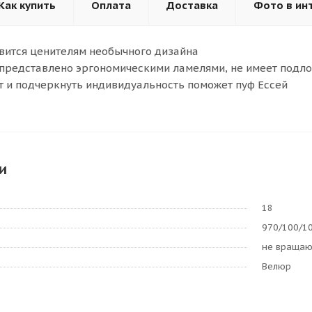
Как купить
Оплата
Доставка
Фото в ин
вится ценителям необычного дизайна
представлено эргономическими ламелями, не имеет подл
 и подчеркнуть индивидуальность поможет пуф Ессей
и
18
970/100/1
не враща
Велюр