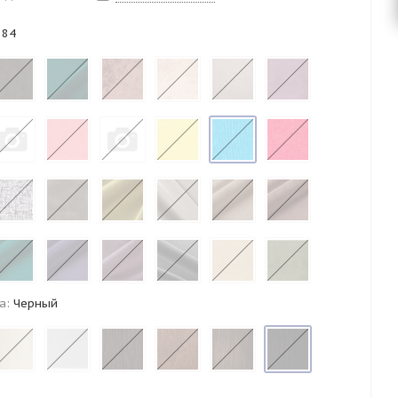
 84
а:
Черный