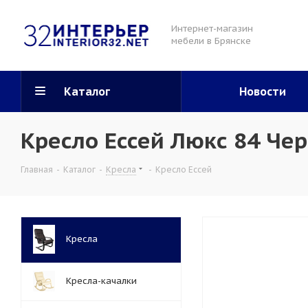
Интернет-магазин
мебели в Брянске
Каталог
Новости
Кресло Ессей Люкс 84 Че
Главная
-
Каталог
-
Кресла
-
Кресло Ессей
Кресла
Кресла-качалки