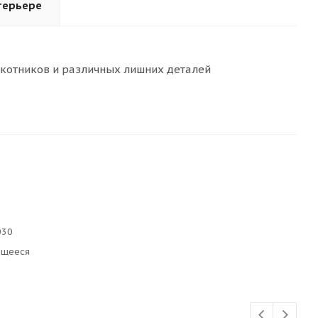
терьере
окотников и различных лишних деталей
030
ющееся