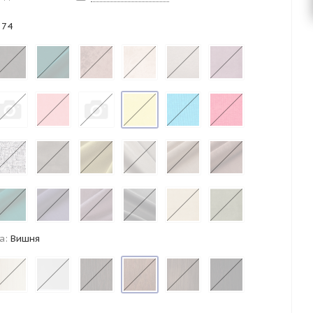
 74
а:
Вишня