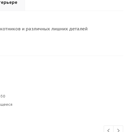
терьере
окотников и различных лишних деталей
030
ющееся