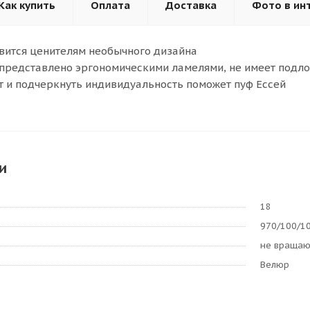
Как купить
Оплата
Доставка
Фото в ин
вится ценителям необычного дизайна
представлено эргономическими ламелями, не имеет подл
 и подчеркнуть индивидуальность поможет пуф Ессей
и
18
970/100/1
не враща
Велюр