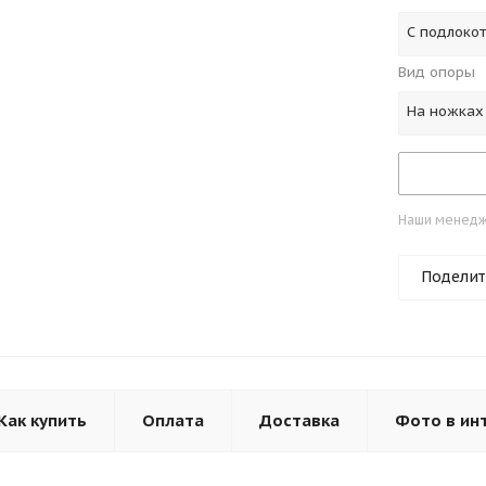
С подлоко
Вид опоры
На ножках
Наши менедже
Поделит
Как купить
Оплата
Доставка
Фото в ин