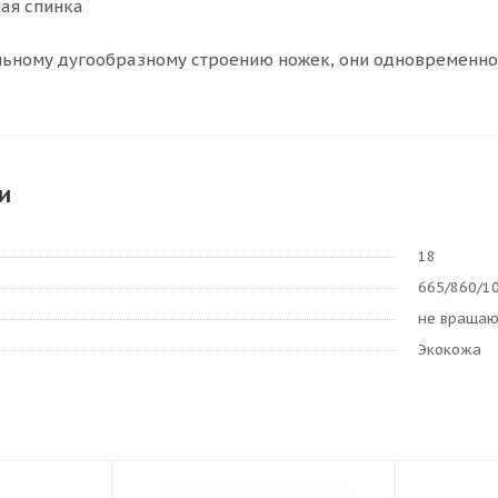
ая спинка
ьному дугообразному строению ножек, они одновременно 
и
18
665/860/1
не враща
Экокожа