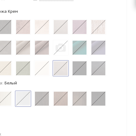
ожа Крем
а:
Белый
к