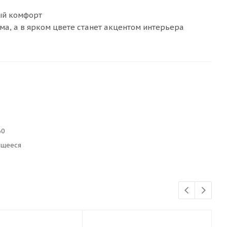
ый комфорт
ма, а в ярком цвете станет акцентом интерьера
60
ющееся