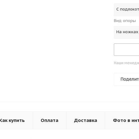
С подлоко
Вид опоры
На ножках
Наши менедже
Поделит
Как купить
Оплата
Доставка
Фото в ин