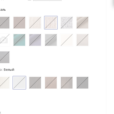
аль
а:
Белый
к