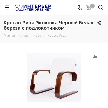
0
Кресло Рица Экокожа Черный Белая
береза с подлокотником
Главная
-
Каталог
-
Кресла
-
Кресло Рица