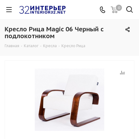
0
Кресло Рица Magic 06 Черный с
подлокотником
Главная
-
Каталог
-
Кресла
-
Кресло Рица