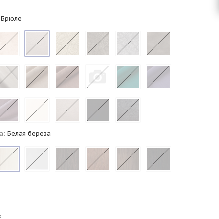
 Брюле
а:
Белая береза
к