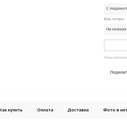
С подлоко
Вид опоры
На ножках
Наши менедже
Поделит
Как купить
Оплата
Доставка
Фото в ин