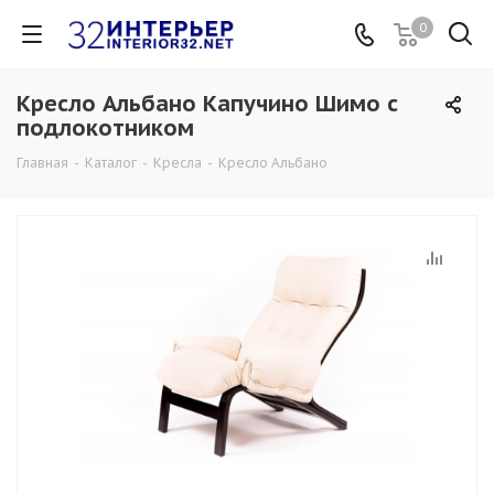
0
Кресло Альбано Капучино Шимо с
подлокотником
Главная
-
Каталог
-
Кресла
-
Кресло Альбано