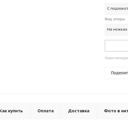
С подлоко
Вид опоры
На ножках
Наши менедже
Поделит
Как купить
Оплата
Доставка
Фото в ин