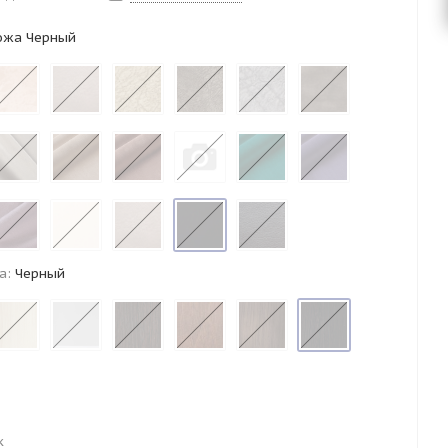
ожа Черный
а:
Черный
к