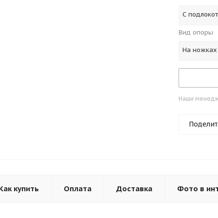
С подлоко
Вид опоры
На ножках
Наши менедже
Поделит
Как купить
Оплата
Доставка
Фото в ин