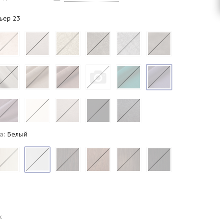
ьер 23
а:
Белый
к