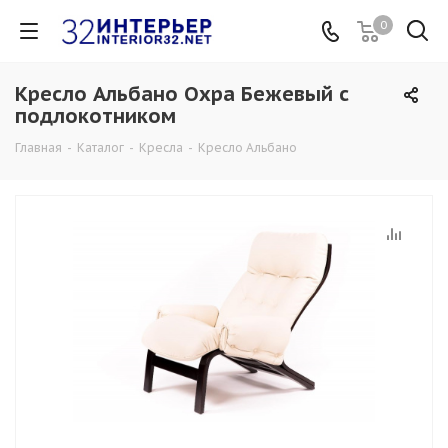
0
Кресло Альбано Охра Бежевый с
подлокотником
Главная
-
Каталог
-
Кресла
-
Кресло Альбано