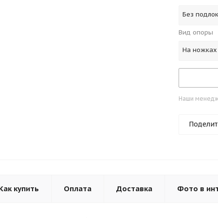
Без подло
Вид опоры
На ножках
Наши менедже
Поделит
Как купить
Оплата
Доставка
Фото в ин