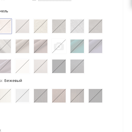
мель
а:
Бежевый
к