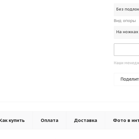
Без подло
Вид опоры
На ножках
Наши менедже
Поделит
Как купить
Оплата
Доставка
Фото в ин