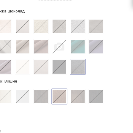
ожа Шоколад
а:
Вишня
к