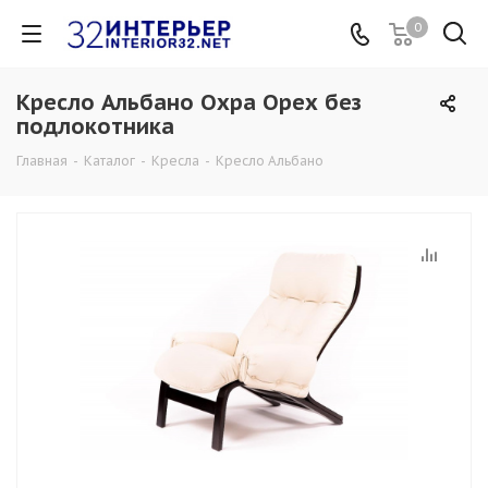
0
Кресло Альбано Охра Орех без
подлокотника
Главная
-
Каталог
-
Кресла
-
Кресло Альбано