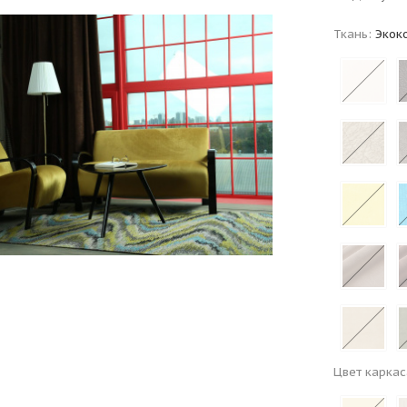
Ткань:
Экок
Цвет каркас