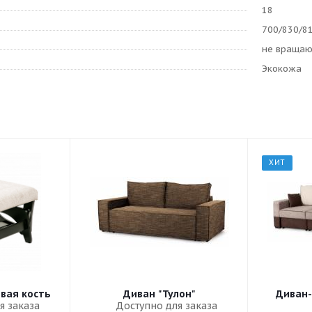
18
700/830/8
не враща
Экокожа
ХИТ
овая кость
Диван "Тулон"
Диван-
я заказа
Доступно для заказа