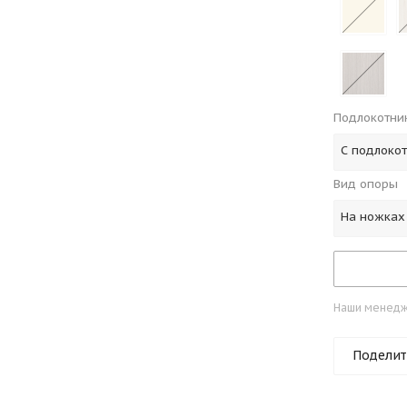
Подлокотни
С подлоко
Вид опоры
На ножках
Наши менедже
Поделит