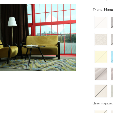
Ткань:
Минд
Цвет каркас