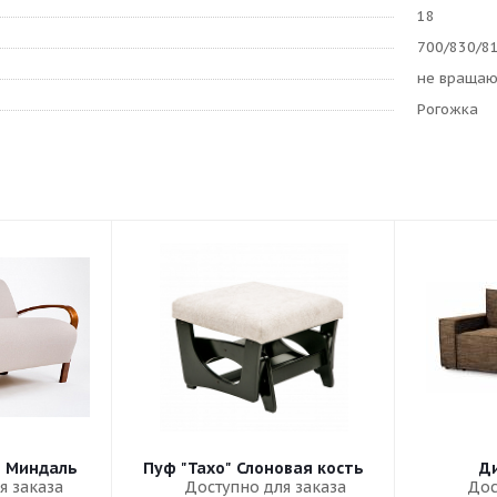
18
700/830/8
не враща
Рогожка
" Миндаль
Пуф "Тахо" Слоновая кость
Ди
я заказа
Доступно для заказа
Дос