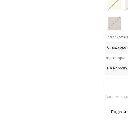
Подлокотни
С подлоко
Вид опоры
На ножках
Наши менедже
Поделит