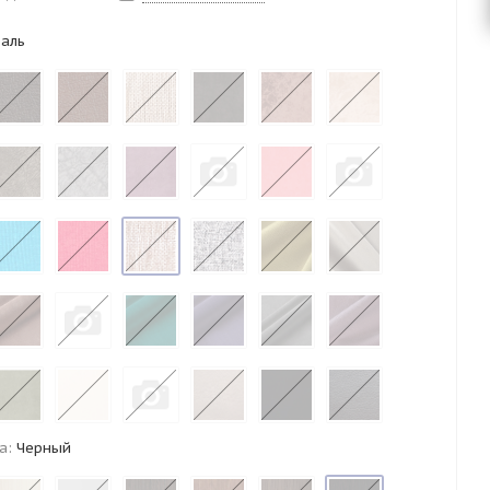
аль
а:
Черный