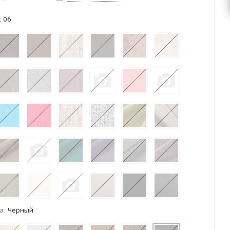
 06
а:
Черный