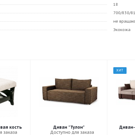
18
700/830/8
не враща
Экокожа
ХИТ
овая кость
Диван "Тулон"
Диван-
я заказа
Доступно для заказа