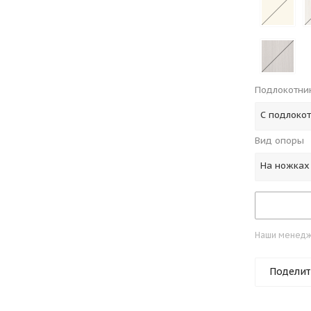
Подлокотни
С подлоко
Вид опоры
На ножках
Наши менедже
Поделит