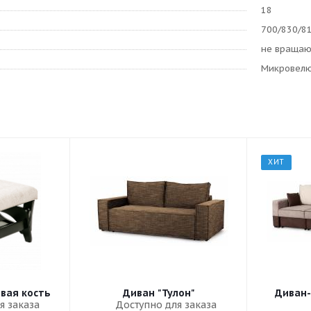
18
700/830/8
не враща
Микровел
ХИТ
овая кость
Диван "Тулон"
Диван-
я заказа
Доступно для заказа