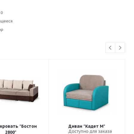
10
ющееся
юр
кровать "Бостон
Диван "Кадет М"
Доступно для заказа
2800"