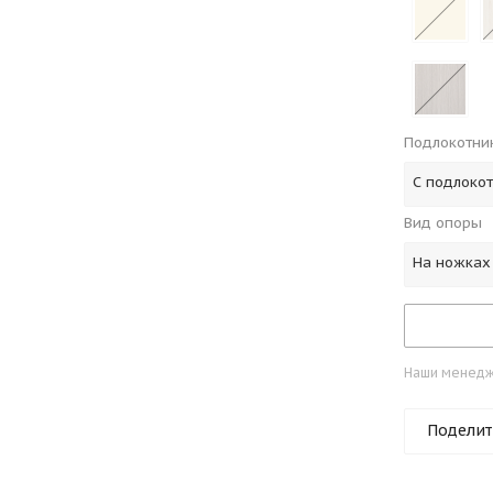
Подлокотни
С подлоко
Вид опоры
На ножках
Наши менедже
Поделит