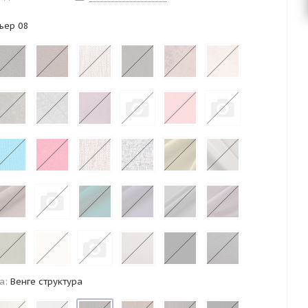
ьер 08
а:
Венге структура