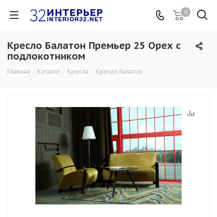
0
Кресло Балатон Премьер 25 Орех с
подлокотником
Главная
-
Каталог
-
Кресла
-
Кресло Балатон