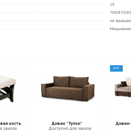
18
700/830/8
не враща
Микровел
ХИТ
овая кость
Диван "Тулон"
Диван-
я заказа
Доступно для заказа