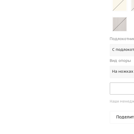
Подлокотни
С подлоко
Вид опоры
На ножках
Наши менедже
Поделит