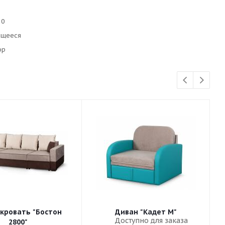
10
ющееся
юр
кровать "Бостон
Диван "Кадет М"
Доступно для заказа
2800"