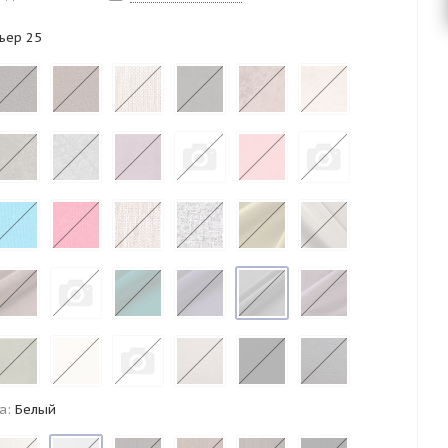
ьер 25
а:
Белый