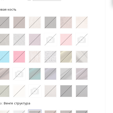
вая кость
а:
Венге структура