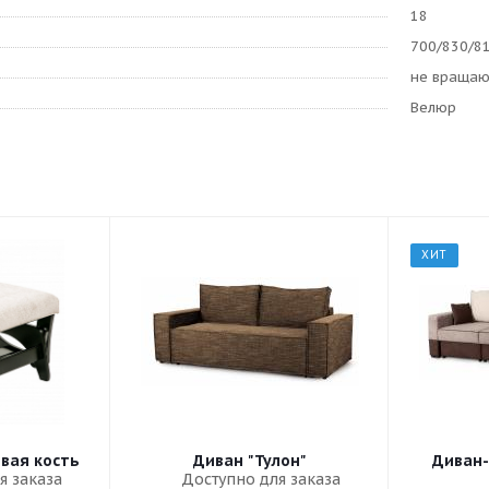
18
700/830/8
не враща
Велюр
ХИТ
овая кость
Диван "Тулон"
Диван-
я заказа
Доступно для заказа