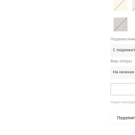
Подлокотни
С подлоко
Вид опоры
На ножках
Наши менедже
Поделит