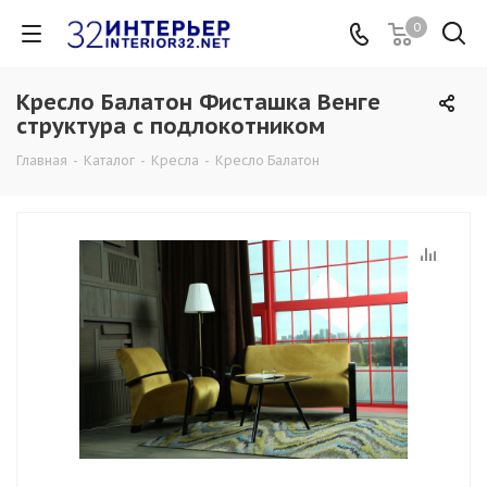
0
Кресло Балатон Фисташка Венге
структура с подлокотником
Главная
-
Каталог
-
Кресла
-
Кресло Балатон