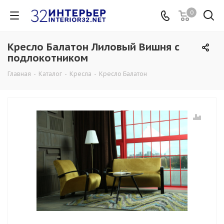
0
Кресло Балатон Лиловый Вишня с
подлокотником
Главная
-
Каталог
-
Кресла
-
Кресло Балатон