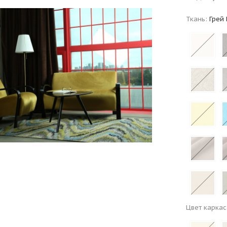
Ткань:
Грей 
Цвет каркас