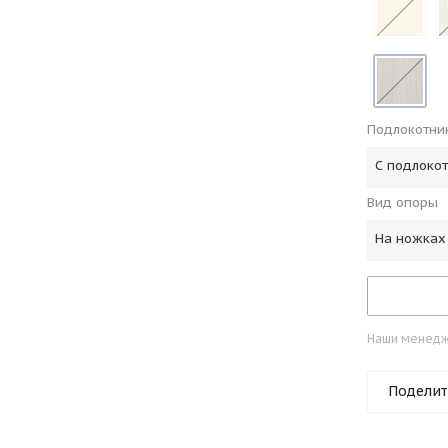
Подлокотни
С подлоко
Вид опоры
На ножках
Наши менедже
Поделит