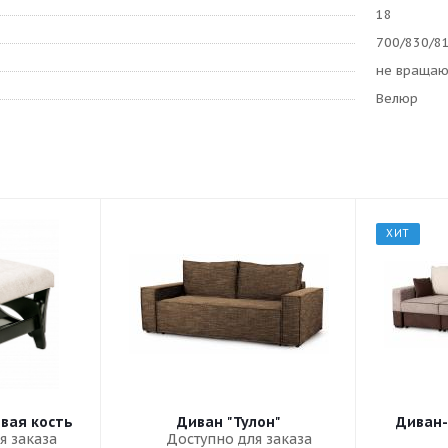
18
700/830/8
не враща
Велюр
ХИТ
овая кость
Диван "Тулон"
Диван-
я заказа
Доступно для заказа