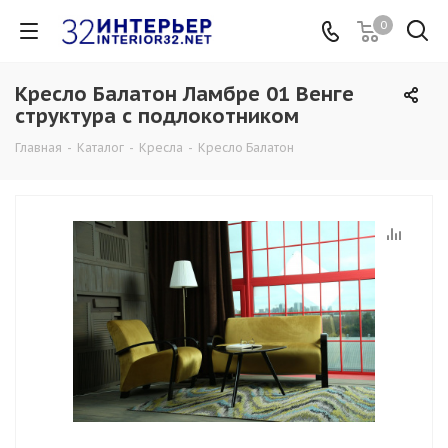
0
Кресло Балатон Ламбре 01 Венге
структура с подлокотником
Главная
-
Каталог
-
Кресла
-
Кресло Балатон