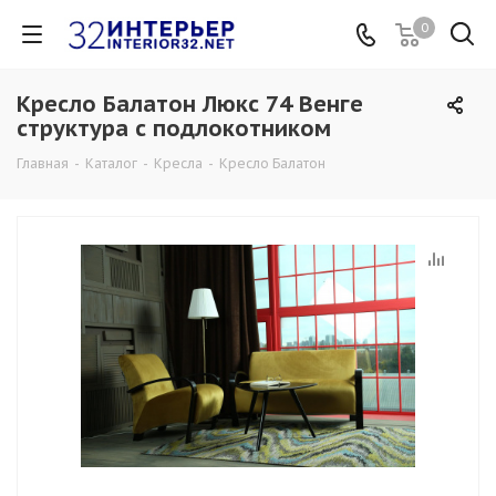
0
Кресло Балатон Люкс 74 Венге
структура с подлокотником
Главная
-
Каталог
-
Кресла
-
Кресло Балатон