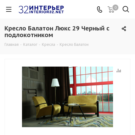
0
Кресло Балатон Люкс 29 Черный с
подлокотником
Главная
-
Каталог
-
Кресла
-
Кресло Балатон