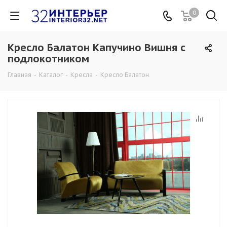
0
Кресло Балатон Капучино Вишня с
подлокотником
Главная
-
Каталог
-
Кресла
-
Кресло Балатон