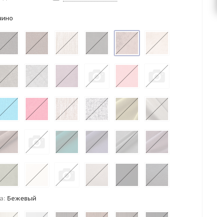
чино
а:
Бежевый