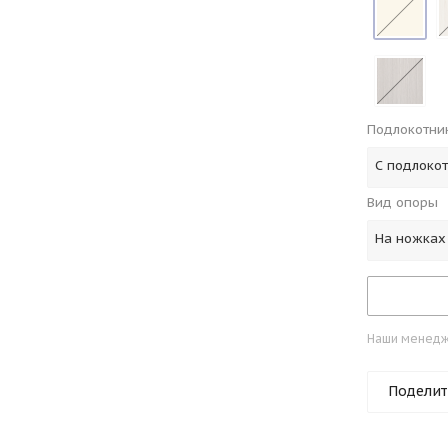
Подлокотни
С подлоко
Вид опоры
На ножках
Наши менедже
Поделит