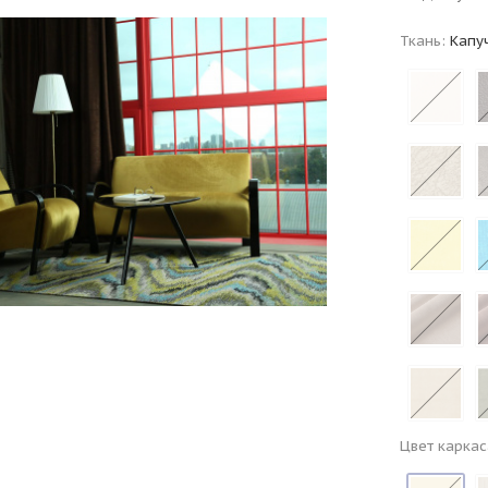
Ткань:
Капу
Цвет каркас