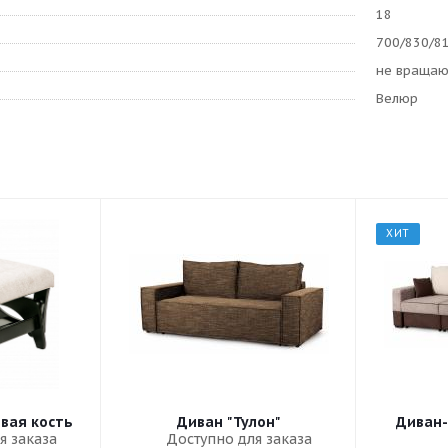
18
700/830/8
не враща
Велюр
ХИТ
овая кость
Диван "Тулон"
Диван-
я заказа
Доступно для заказа