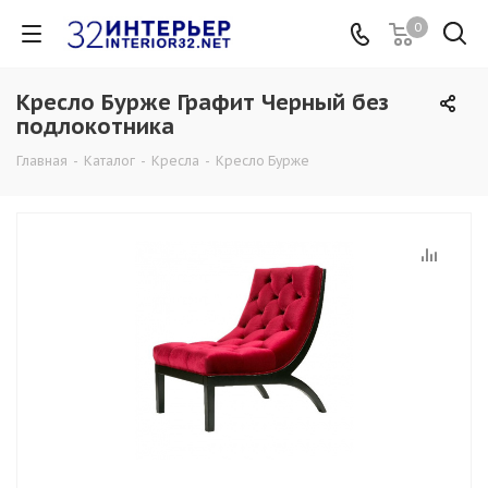
0
Кресло Бурже Графит Черный без
подлокотника
Главная
-
Каталог
-
Кресла
-
Кресло Бурже