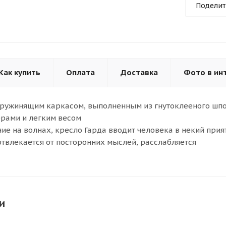
Поделит
Как купить
Оплата
Доставка
Фото в ин
пружинящим каркасом, выполненным из гнутоклееного шпо
рами и легким весом
ие на волнах, кресло Гарда вводит человека в некий прия
отвлекается от посторонних мыслей, расслабляется
и