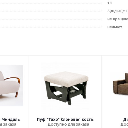
18
690/840/1
не враща
Вельвет
" Миндаль
Пуф "Тахо" Слоновая кость
Ди
я заказа
Доступно для заказа
Дос