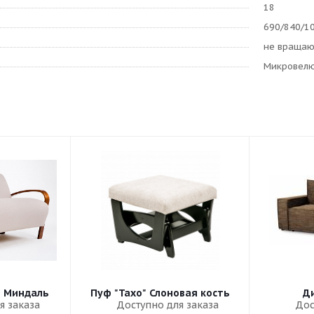
18
690/840/1
не враща
Микровел
" Миндаль
Пуф "Тахо" Слоновая кость
Ди
я заказа
Доступно для заказа
Дос