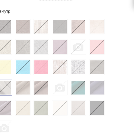
амутр