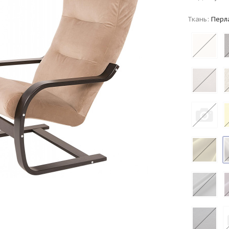
Ткань:
Перл