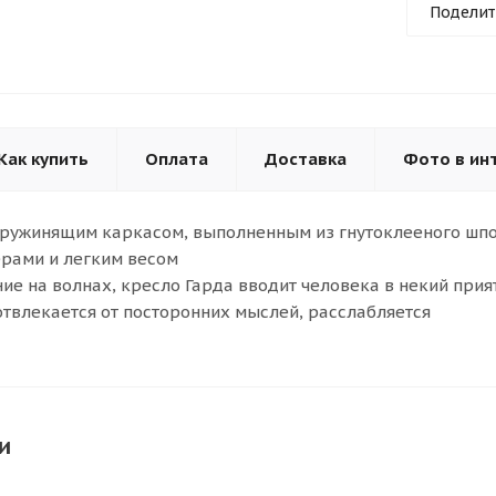
Поделит
Как купить
Оплата
Доставка
Фото в ин
пружинящим каркасом, выполненным из гнутоклееного шпо
рами и легким весом
ие на волнах, кресло Гарда вводит человека в некий прия
отвлекается от посторонних мыслей, расслабляется
и