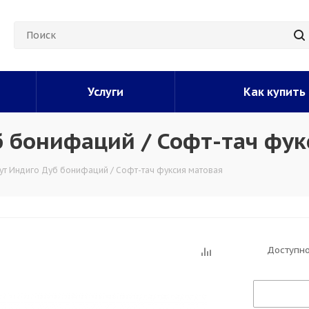
Услуги
Как купить
б бонифаций / Софт-тач фук
ут Индиго Дуб бонифаций / Софт-тач фуксия матовая
Доступно