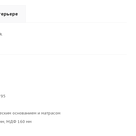
терьере
.
795
еским основанием и матрасом
мм, МДФ 160 мм