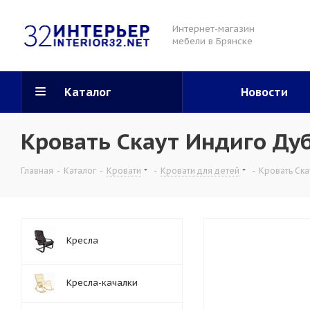
Интернет-магазин
мебели в Брянске
Каталог
Новости
Кровать Скаут Индиго Ду
Главная
-
Каталог
-
Кровати
-
Кровати для детей
-
Кровать Ска
Кресла
Кресла-качалки