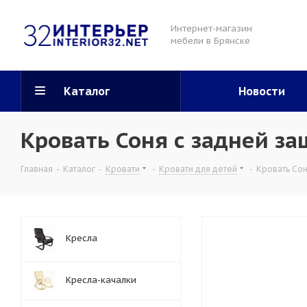
Интернет-магазин
мебели в Брянске
Каталог
Новости
Кровать Соня с задней з
Главная
-
Каталог
-
Кровати
-
Кровати для детей
-
Кровать Сон
Кресла
Кресла-качалки