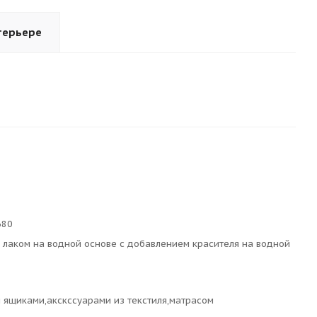
терьере
680
 лаком на водной основе с добавлением красителя на водной
 ящиками,акскссуарами из текстиля,матрасом