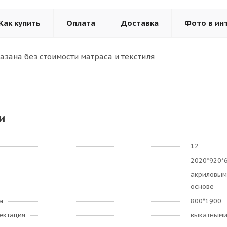
Как купить
Оплата
Доставка
Фото в ин
азана без стоимости матраса и текстиля
и
12
2020*920*
акриловым
основе
а
800*1900
ектация
выкатными