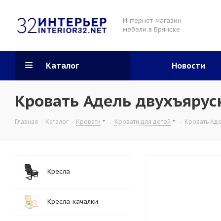
Интернет-магазин
мебели в Брянске
Каталог
Новости
Кровать Адель двухъярусн
Главная
-
Каталог
-
Кровати
-
Кровати для детей
-
Кровать Ад
Кресла
Кресла-качалки