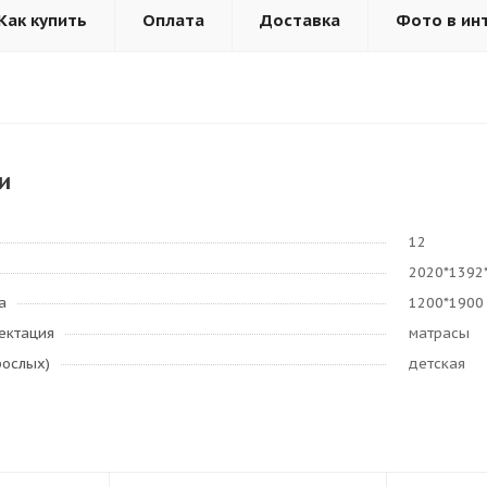
Как купить
Оплата
Доставка
Фото в ин
и
12
2020*1392
а
1200*1900 
ектация
матрасы
рослых)
детская