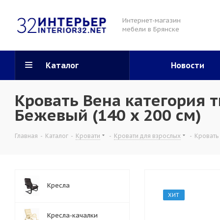
Интернет-магазин
мебели в Брянске
Каталог
Новости
Кровать Вена категория т
Бежевый (140 x 200 см)
Главная
-
Каталог
-
Кровати
-
Кровати для взрослых
-
Кровать
Кресла
ХИТ
Кресла-качалки