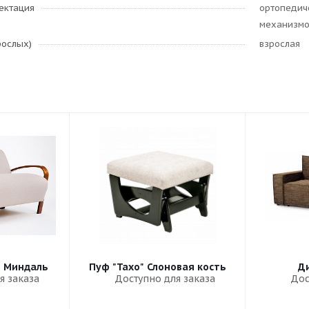
ектация
ортопедич
механизмо
рослых)
взрослая
" Миндаль
Пуф "Тахо" Слоновая кость
Ди
я заказа
Доступно для заказа
Дос