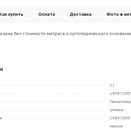
Как купить
Оплата
Доставка
Фото в ин
казана без стоимости матраса и ортопедического основания
и
12
1930*2200
Пенополиу
утяжка
а
1800*2000
мягкое