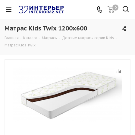
0
Матрас Kids Twix 1200x600
Главная
-
Каталог
-
Матрасы
-
Детские матрасы серии Kids
-
Матрас Kids Twix