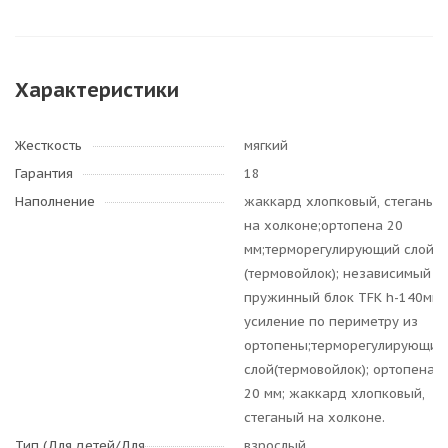
Характеристики
Жесткость
мягкий
Гарантия
18
Наполнение
жаккард хлопковый, стеганый
на холконе;ортопена 20
мм;терморегулирующий слой
(термовойлок); независимый
пружинный блок TFK h-140мм;
усиление по периметру из
ортопены;терморегулирующий
слой(термовойлок); ортопена
20 мм; жаккард хлопковый,
стеганый на холконе.
Тип (Для детей/Для
взрослый